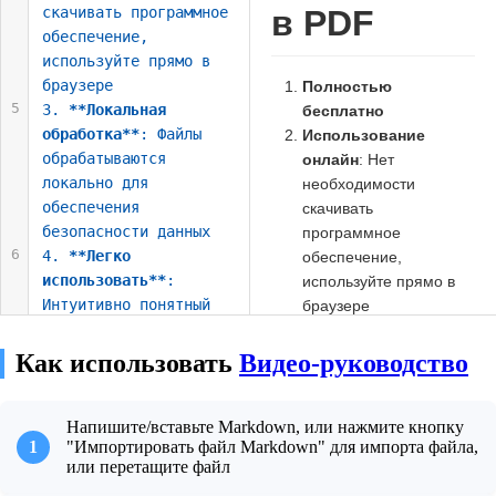
скачивать программное 
в PDF
обеспечение, 
используйте прямо в 
браузере
Полностью
5
3. 
**Локальная 
бесплатно
обработка**
: Файлы 
Использование
обрабатываются 
онлайн
: Нет
локально для 
необходимости
обеспечения 
скачивать
безопасности данных
программное
6
4. 
**Легко 
обеспечение,
использовать**
: 
используйте прямо в
Интуитивно понятный 
браузере
интерфейс, простая 
Локальная
эксплуатация, не 
обработка
: Файлы
Как использовать
Видео-руководство
требуются 
обрабатываются
профессиональные 
локально для
знания
Напишите/вставьте Markdown, или нажмите кнопку
обеспечения
1
"Импортировать файл Markdown" для импорта файла,
7
5. 
**Предварительный 
безопасности данных
или перетащите файл
просмотр в реальном 
Легко использовать
: