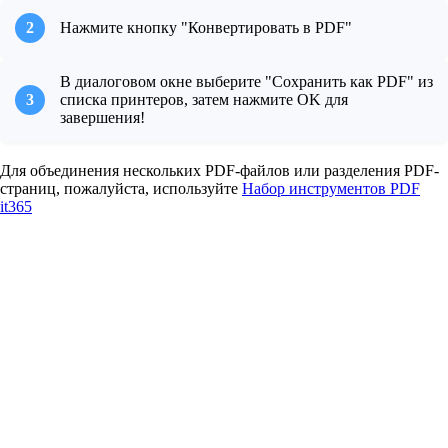
времени**
: Мгновенный 
Интуитивно понятный
просмотр эффектов 
интерфейс, простая
2
Нажмите кнопку "Конвертировать в PDF"
конвертации, что 
эксплуатация, не
видите, то и 
требуются
В диалоговом окне выберите "Сохранить как PDF" из
получаете
профессиональные
3
списка принтеров, затем нажмите OK для
8
6. 
знания
завершения!
**Высококачественный 
Предварительный
вывод**
: Создавайте 
просмотр в реальном
Для объединения нескольких PDF-файлов или разделения PDF-
четкие и красивые 
времени
: Мгновенный
страниц, пожалуйста, используйте
Набор инструментов PDF
PDF-документы, 
просмотр эффектов
it365
сохраняющие исходное 
конвертации, что
форматирование
видите, то и получаете
9
7. 
**Поддержка 
Высококачественный
различных форматов**
: 
вывод
: Создавайте
Поддерживает 
четкие и красивые
различные синтаксисы 
PDF-документы,
Markdown и функции 
сохраняющие
расширения
исходное
1
8. 
**Конвертация в 
форматирование
0
один клик**
: 
Поддержка
Конвертируйте в PDF 
различных