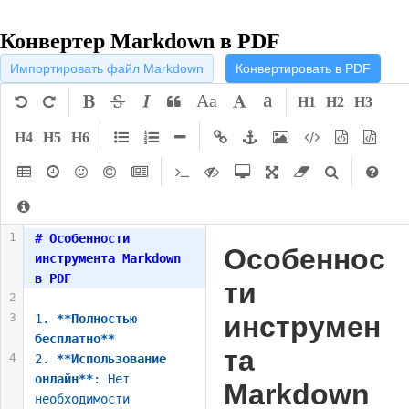
Конвертер Markdown в PDF
Импортировать файл Markdown
Конвертировать в PDF
a
Aa
H1
H2
H3
H4
H5
H6
1
# Особенности 
Особеннос
инструмента Markdown 
в PDF
ти
2
3
инструмен
1. 
**Полностью 
бесплатно**
та
4
2. 
**Использование 
онлайн**
: Нет 
Markdown
необходимости 