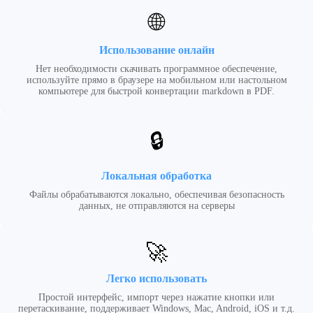
Markdown” для
🌐
импорта
существующих файлов
Использование онлайн
Нажмите кнопку
Нет необходимости скачивать программное обеспечение,
“Конвертировать в
используйте прямо в браузере на мобильном или настольном
PDF” для создания
компьютере для быстрой конвертации markdown в PDF.
PDF-файла
Сохраните PDF-файл в
🔒
диалоговом окне
печати браузера
Локальная обработка
Файлы обрабатываются локально, обеспечивая безопасность
данных, не отправляются на серверы
🚀
Легко использовать
Простой интерфейс, импорт через нажатие кнопки или
перетаскивание, поддерживает Windows, Mac, Android, iOS и т.д.